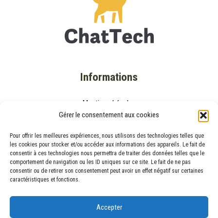
Informations
Mentions Légales
Gérer le consentement aux cookies
Politique de Confidentialité
À Propos de ChatTech
Pour offrir les meilleures expériences, nous utilisons des technologies telles que
les cookies pour stocker et/ou accéder aux informations des appareils. Le fait de
Contactez-Nous
consentir à ces technologies nous permettra de traiter des données telles que le
comportement de navigation ou les ID uniques sur ce site. Le fait de ne pas
ADOPTER UN ANIMAL
consentir ou de retirer son consentement peut avoir un effet négatif sur certaines
caractéristiques et fonctions.
La Société Protectrice des Animaux
Accepter